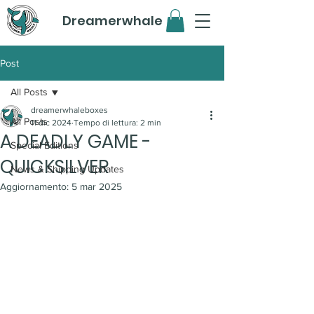
Dreamerwhale
Post
All Posts
dreamerwhaleboxes
All Posts
11 dic 2024
Tempo di lettura: 2 min
A DEADLY GAME -
Special Editions
QUICKSILVER
News & Shipping Updates
Aggiornamento:
5 mar 2025