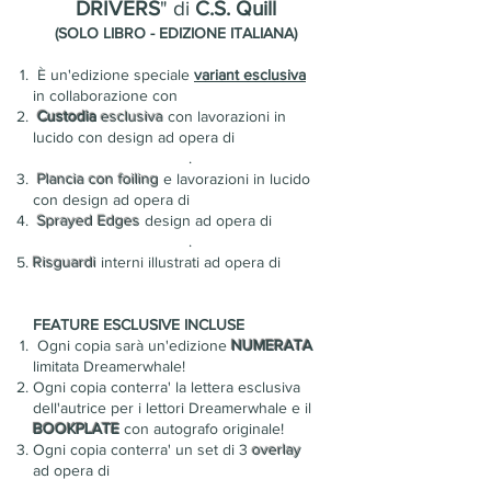
DRIVERS
" di
C.S. Quill
(SOLO LIBRO - EDIZIONE ITALIANA)
È un'edizione speciale
variant esclusiva
in collaborazione con
Castoro Off!
Custodia
esclusiva
con lavorazioni in
lucido con design ad opera di
@nola_sprayed_edges
.
Plancia con foiling
e lavorazioni in lucido
con design ad opera di
@alyesasworld.
Sprayed Edges
design ad opera di
@nola_sprayed_edges
.
Risguardi
interni illustrati ad opera di
@debee.gram.
FEATURE ESCLUSIVE INCLUSE
Ogni copia sarà un'edizione
NUMERATA
limitata Dreamerwhale!
Ogni copia conterra' la lettera esclusiva
dell'autrice per i lettori Dreamerwhale e il
BOOKPLATE
con autografo originale!
Ogni copia conterra' un set di 3
overlay
ad opera di
Daniela Mordacchini.