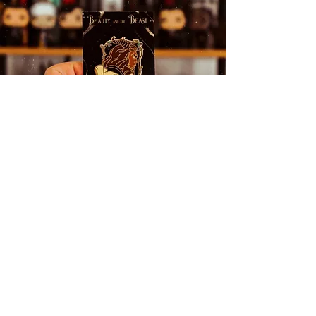
Dreamerwhale Newsletter
Iscriviti per ricevere aggiornamenti e avvisi
sugli eventi Dreamerwhale
Inserisci email
Inoltra