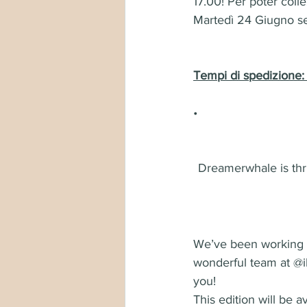
17.00! Per poter coll
Martedì 24 Giugno se
Tempi di spedizion
•
Dreamerwhale is thri
We’ve been working on
wonderful team at @ilc
you!
This edition will be