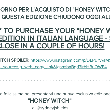
ORNO PER L'ACQUISTO DI "HONEY WITCH"
I QUESTA EDIZIONE CHIUDONO OGGI ALLE
Y TO PURCHASE YOUR "HONEY W
EDITION IN ITALIAN LANGUAGE -
LOSE IN A COUPLE OF HOURS!
ITCH SPOILER
: 
https://www.instagram.com/p/DLP9YAaM
m_source=ig_web_copy_link&igsh=bnBqd3lrbHBuOWF4
felicissima nel presentarvi una nuova esclusiva edizione
“HONEY WITCH” 
di @sydneyjshields