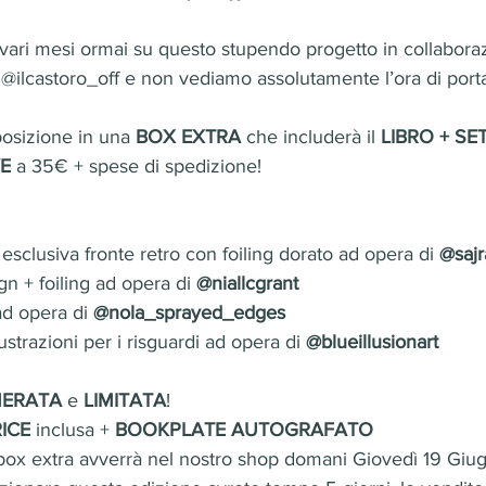
vari mesi ormai su questo stupendo progetto in collaboraz
@ilcastoro_off e non vediamo assolutamente l’ora di portarvi
posizione in una 
BOX EXTRA
 che includerà il 
LIBRO + SET
E
 a 35€ + spese di spedizione!
sclusiva fronte retro con foiling dorato ad opera di 
@sajr
n + foiling ad opera di 
@niallcgrant
d opera di 
@nola_sprayed_edges
ustrazioni per i risguardi ad opera di 
@blueillusionart
ERATA 
e 
LIMITATA
!
ICE
 inclusa + 
BOOKPLATE AUTOGRAFATO
box extra avverrà nel nostro shop domani Giovedì 19 Giug