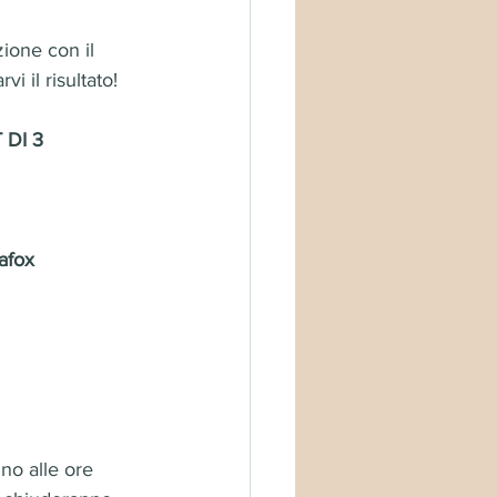
ione con il 
 il risultato!
 DI 3 
afox
no alle ore 