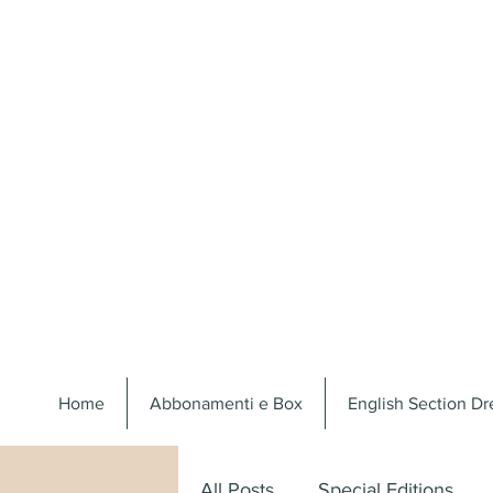
Home
Abbonamenti e Box
English Section D
All Posts
Special Editions