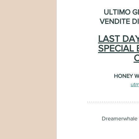
ULTIMO GI
VENDITE D
LAST DA
SPECIAL 
C
HONEY W
ut
Dreamerwhale è 