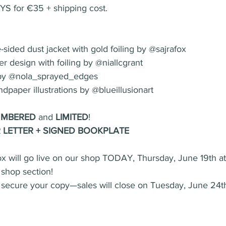
 for €35 + shipping cost.
-sided dust jacket with gold foiling by @sajrafox
 design with foiling by @niallcgrant
by @nola_sprayed_edges
dpaper illustrations by @blueillusionart
MBERED
 and 
LIMITED
!
LETTER + SIGNED BOOKPLATE
box will go live on our shop TODAY, Thursday, June 19th a
 shop section!
o secure your copy—sales will close on Tuesday, June 24t