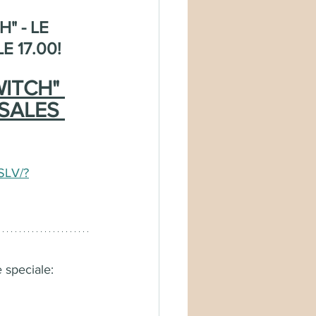
 - LE 
 17.00!
ITCH" 
 SALES 
SLV/?
 speciale: 