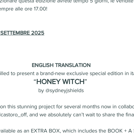
ezionare questa edizione avrete tempo 5 giorni, le vendit
mpre alle ore 17.00!
e: SETTEMBRE 2025
ENGLISH TRANSLATION
lled to present a brand-new exclusive special edition in it
“
HONEY WITCH
” 
by @sydneyjshields
 this stunning project for several months now in collabo
astoro_off, and we absolutely can’t wait to share the final
 available as an EXTRA BOX, which includes the BOOK + A